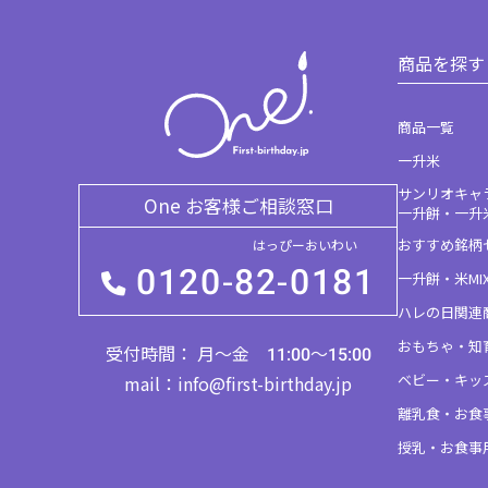
商品を探す
商品一覧
一升米
サンリオキャ
One お客様ご相談窓口
一升餅・一升
おすすめ銘柄
はっぴーおいわい
0120-
82-0181
一升餅・米MI
ハレの日関連
おもちゃ・知
受付時間：
月～金 11:00～15:00
ベビー・キッ
mail：info@first-birthday.jp
離乳食・お食
授乳・お食事