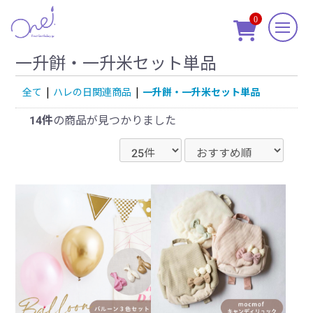
0

一升餅・一升米セット単品
全て
|
ハレの日関連商品
|
一升餅・一升米セット単品
14件
の商品が見つかりました