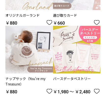
オリジナルガーランド
選び取りカード
￥880
￥660


ナップサック（You're my
バースデータペストリー
Treasure）
￥880
￥1,980 ～ ￥2,480

