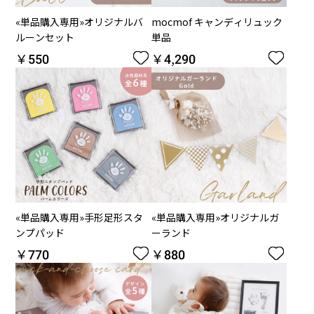
«単品購入専用»オリジナルバ
mocmof キャンディリュック
ルーンセット
単品
￥550
￥4,290


«単品購入専用»手形足形スタ
«単品購入専用»オリジナルガ
ンプパッド
ーランド
￥770
￥880

