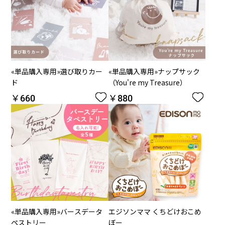
«単品購入専用»選び取りカー
«単品購入専用»ナップサック
ド
（You're my Treasure）
￥660
￥880


«単品購入専用»バースデータ
エジソンママ くちどけおこめ
ペストリー
ぼー