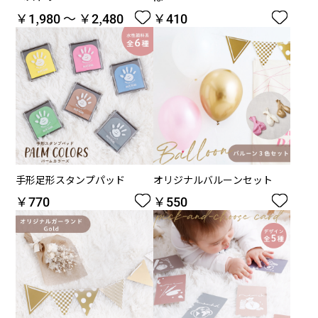
￥1,980 ～ ￥2,480
￥410


手形足形スタンプパッド
オリジナルバルーンセット
￥770
￥550

