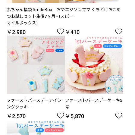
赤ちゃん福袋 SmileBox おや
エジソンママ くちどけおこめ
つお試しセット生後7ヶ月~ (ス
ぼー
マイルボックス)
￥2,980
￥410


ファーストバースデーアイシ
ファーストバースデーケーキ5
ングクッキー
号
￥2,570
￥5,870

