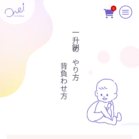
0

一升餅のやり方
背負わせ方