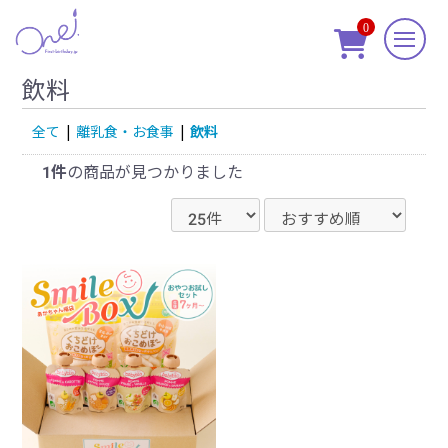
0

飲料
全て
|
離乳食・お食事
|
飲料
1件
の商品が見つかりました